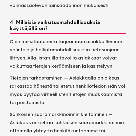
voimassaolevan lainsäädännön mukaisesti.
4. Millaisia vaikutusmahdollisuuksia
käyttäjällä on?
Olemme sitoutuneita tarjoamaan asiakkaillemme
valintoja ja hallintamahdollisuuksia tietosuojaan
liittyen. Alla listatuilla tavoilla asiakkaat voivat
vaikuttaa tietojen keräämiseen ja käsittelyyn.
Tietojen tarkastaminen — Asiakkaalla on oikeus
tarkastaa hänestä talletetut henkilötiedot. Hän voi
myös pyytää virheellisten tietojen muokkaamista
tai poistamista.
Sähköisen suoramarkkinoinnin kieltäminen —
Asiakas voi kieltää sähköisen suoramarkkinoinnin
ottamalla yhteyttä henkilökuntaamme tai