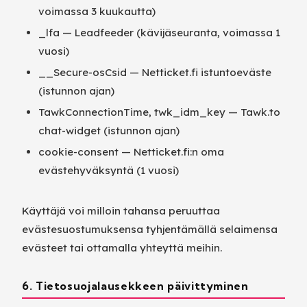
voimassa 3 kuukautta)
_lfa — Leadfeeder (kävijäseuranta, voimassa 1
vuosi)
__Secure-osCsid — Netticket.fi istuntoeväste
(istunnon ajan)
TawkConnectionTime, twk_idm_key — Tawk.to
chat-widget (istunnon ajan)
cookie-consent — Netticket.fi:n oma
evästehyväksyntä (1 vuosi)
Käyttäjä voi milloin tahansa peruuttaa
evästesuostumuksensa tyhjentämällä selaimensa
evästeet tai ottamalla yhteyttä meihin.
6. Tietosuojalausekkeen päivittyminen