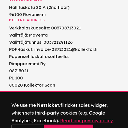
Hallituskatu 20 A (2nd floor)
96100 Rovaniemi
BILLING ADDRESS
Verkkolaskuosoite: 003708713021
Välittäjä: Maventa
Välittäjätunnus: 003721291126
PDF-laskut: invoice-08713021@kollektor.fi
Paperiset laskut osoitteella:
Rimpparemmi Ry
08713021
PL 100
80020 Kollektor Scan
We use the
Netticket.fi
ticket sales widget,
which sets third-party cookies (e.g. Google
Analytics, Facebook).
Read our privacy policy.